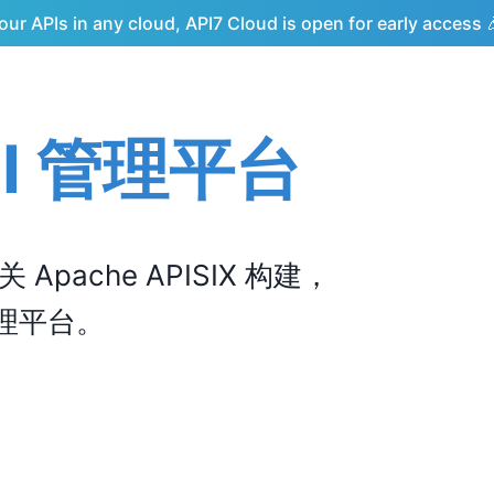
ur APIs in any cloud, API7 Cloud is open for early access 
PI 管理平台
pache APISIX 构建，
 管理平台。